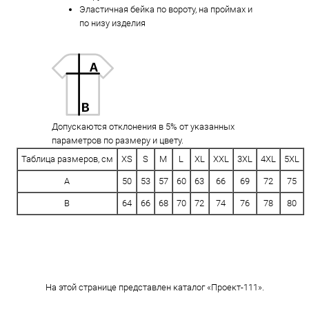
Эластичная бейка по вороту, на проймах и
по низу изделия
Допускаются отклонения в 5% от указанных
параметров по размеру и цвету.
Таблица размеров, см
XS
S
M
L
XL
XXL
3XL
4XL
5XL
A
50
53
57
60
63
66
69
72
75
B
64
66
68
70
72
74
76
78
80
На этой странице представлен каталог «Проект-111».