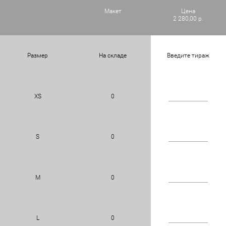
Макет
Цена
2 280,00 р.
Размер
На складе
Введите тираж
XS
0
S
0
M
0
L
0