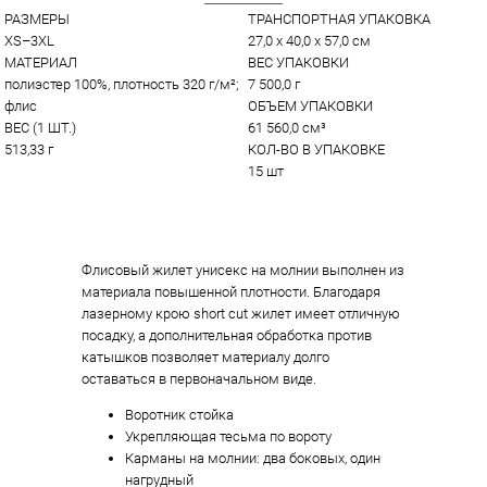
РАЗМЕРЫ
ТРАНСПОРТНАЯ УПАКОВКА
XS–3XL
27,0 x 40,0 x 57,0 см
МАТЕРИАЛ
ВЕС УПАКОВКИ
полиэстер 100%, плотность 320 г/м²; 
7 500,0 г
флис
ОБЪЕМ УПАКОВКИ
ВЕС (1 ШТ.)
61 560,0 см³
513,33 г
КОЛ-ВО В УПАКОВКЕ
15 шт
Флисовый жилет унисекс на молнии выполнен из
материала повышенной плотности. Благодаря
лазерному крою short cut жилет имеет отличную
посадку, а дополнительная обработка против
катышков позволяет материалу долго
оставаться в первоначальном виде.
Воротник стойка
Укрепляющая тесьма по вороту
Карманы на молнии: два боковых, один
нагрудный