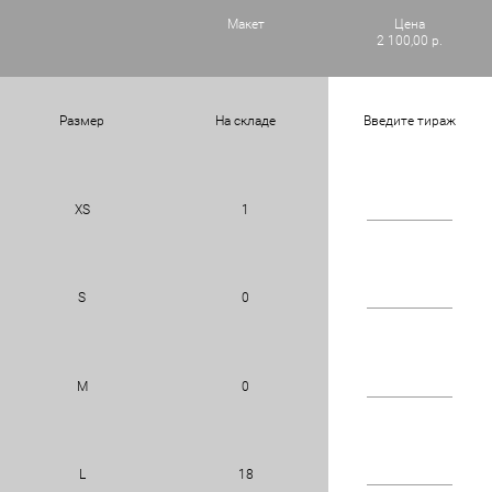
Макет
Цена
2 100,00 р.
Размер
На складе
Введите тираж
XS
1
S
0
M
0
L
18