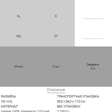
XL
0
XXL
27
Заказать
Итого
0
шт
0
р.
Описание
РАЗМЕРЫ
ТРАНСПОРТНАЯ УПАКОВКА
XS–XXL
55,0 x 36,0 x 17,0 см
МАТЕРИАЛ
ВЕС УПАКОВКИ
хлопок 100%, плотность 110 г/м²; 
7 100,0 г