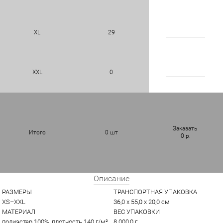
XL
29
XXL
0
Заказать
Итого
0
шт
0
р.
Описание
РАЗМЕРЫ
ТРАНСПОРТНАЯ УПАКОВКА
XS–XXL
36,0 x 55,0 x 20,0 см
МАТЕРИАЛ
ВЕС УПАКОВКИ
полиэстер 100%, плотность 140 г/м²
8 000,0 г