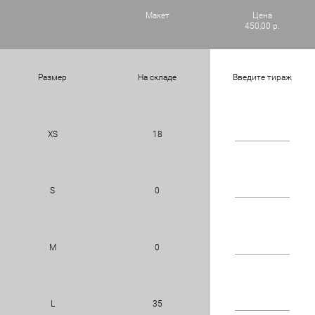
Макет
Цена
450,00 р.
Размер
На складе
Введите тираж
XS
18
S
0
M
0
L
35