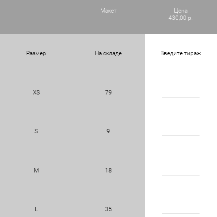
Макет
Цена
430,00 р.
Размер
На складе
Введите тираж
XS
79
S
9
M
18
L
35