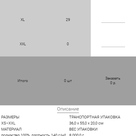
XL
29
XXL
0
Заказать
Итого
0
шт
0
р.
Описание
РАЗМЕРЫ
ТРАНСПОРТНАЯ УПАКОВКА
XS–XXL
36,0 x 55,0 x 20,0 см
МАТЕРИАЛ
ВЕС УПАКОВКИ
полиэстер 100%, плотность 140 г/м²
8 000,0 г