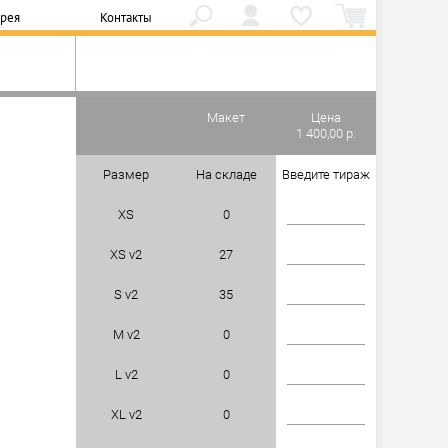
ерея
Контакты
Макет
Цена
1 400,00 р.
Размер
На складе
Введите тираж
XS
0
XS v2
27
S v2
35
M v2
0
L v2
0
XL v2
0