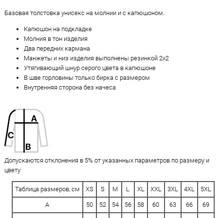
Базовая толстовка унисекс на молнии и с капюшоном.
Капюшон на подкладке
Молния в тон изделия
Два передних кармана
Манжеты и низ изделия выполнены резинкой 2х2
Утягивающий шнур серого цвета в капюшоне
В шве горловины только бирка с размером
Внутренняя сторона без начеса
Допускаются отклонения в 5% от указанных параметров по размеру и
цвету
Таблица размеров, см
XS
S
M
L
XL
XXL
3XL
4XL
5XL
A
50
52
54
56
58
60
63
66
69