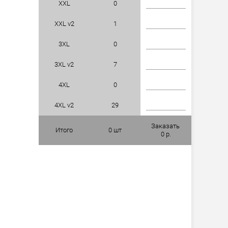
XXL
0
XXL v2
1
3XL
0
3XL v2
7
4XL
0
4XL v2
29
Заказать
Итого
0
шт
0
р.