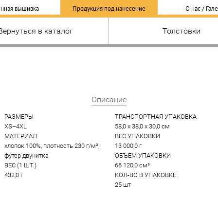
нная вышивка
Продукция под нанесение
О нас / Гал
Вернуться в каталог
Толстовки
Описание
РАЗМЕРЫ
ТРАНСПОРТНАЯ УПАКОВКА
XS–4XL
58,0 x 38,0 x 30,0 см
МАТЕРИАЛ
ВЕС УПАКОВКИ
хлопок 100%, плотность 230 г/м², 
13 000,0 г
футер двунитка
ОБЪЕМ УПАКОВКИ
ВЕС (1 ШТ.)
66 120,0 см³
432,0 г
КОЛ-ВО В УПАКОВКЕ
25 шт