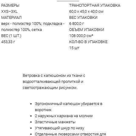
РАЗМЕРЫ
ТРАНСПОРТНАЯ УПАКОВКА
XXS–3XL
60,0 x 45,0 x 40,0 см
МАТЕРИАЛ
ВЕС УПАКОВКИ
верх - полиэстер 100%; подкладка - 
6 800,0 г
полиэстер 100%, сетка
ОБЪЕМ УПАКОВКИ
ВЕС (1 ШТ.)
108 000,0 см³
453,33 г
КОЛ-ВО В УПАКОВКЕ
15 шт
Ветровка с капюшоном из ткани с
водоотталкивающей пропиткой и
светоотражающим рисунком.
Эргономичный капюшон убирается в
воротник
2 наружных кармана на молнии
Эластичные манжеты
Утягивающий шнур по низу
Отделанные люверсами отверстия для