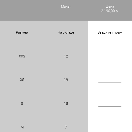
Макет
Цена
2 190,00 р.
Размер
На складе
Введите тираж
XXS
12
XS
19
S
15
M
7