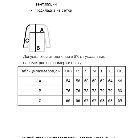
вентиляции
Подкладка из сетки
Допускаются отклонения в 5% от указанных
параметров по размеру и цвету.
Таблица размеров, см
XXS
XS
S
M
L
XL
XXL
A
54
56
58
60
62
64
66
B
76
76
78
78
79
79
80
C
66
66
67
67
68
68
69