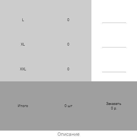
L
0
XL
0
XXL
0
Заказать
Итого
0
шт
0
р.
Описание