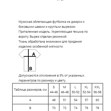
Мужская облегающая футболка из джерси c
боковыми швами и круглым вырезом.
Приталенная модель. Укрепляющая тесьма по
вороту. Вырез отделан резинкой.
Ткань обработана энзимами для придания
изделию особенной мягкости.
Допускаются отклонения в 5% от указанных
параметров по размеру и цвету.
S
M
L
XL
XXL
Таблица размеров, см
44-46
46-48
50-52
52-54
56-58
A
48
51
54
57
60
B
70
72
74
76
78