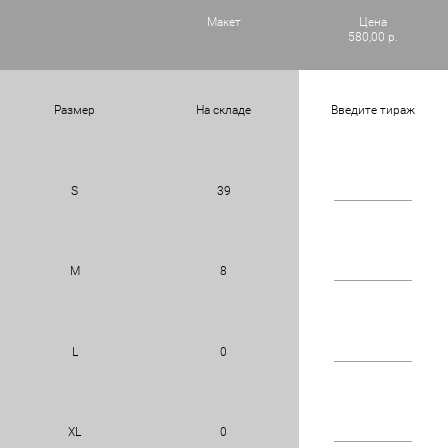
Макет
Цена
580,00 р.
Размер
На складе
Введите тираж
S
39
M
8
L
0
XL
0