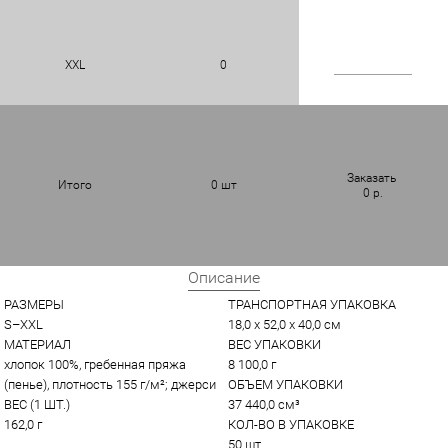
XXL
0
Заказать
Итого
0
шт
0
р.
Описание
РАЗМЕРЫ
ТРАНСПОРТНАЯ УПАКОВКА
S–XXL
18,0 x 52,0 x 40,0 см
МАТЕРИАЛ
ВЕС УПАКОВКИ
хлопок 100%, гребенная пряжа 
8 100,0 г
(пенье), плотность 155 г/м²; джерси
ОБЪЕМ УПАКОВКИ
ВЕС (1 ШТ.)
37 440,0 см³
162,0 г
КОЛ-ВО В УПАКОВКЕ
50 шт