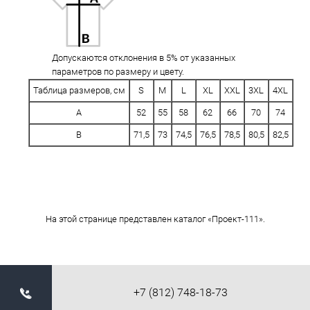
Допускаются отклонения в 5% от указанных
параметров по размеру и цвету.
Таблица размеров, см
S
M
L
XL
XXL
3XL
4XL
A
52
55
58
62
66
70
74
B
71,5
73
74,5
76,5
78,5
80,5
82,5
На этой странице представлен каталог «Проект-111».
+7 (812) 748-18-73