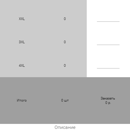
XXL
0
3XL
0
4XL
0
Заказать
Итого
0
шт
0
р.
Описание