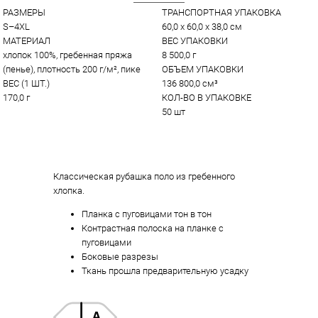
РАЗМЕРЫ
ТРАНСПОРТНАЯ УПАКОВКА
S–4XL
60,0 x 60,0 x 38,0 см
МАТЕРИАЛ
ВЕС УПАКОВКИ
хлопок 100%, гребенная пряжа 
8 500,0 г
(пенье), плотность 200 г/м², пике
ОБЪЕМ УПАКОВКИ
ВЕС (1 ШТ.)
136 800,0 см³
170,0 г
КОЛ-ВО В УПАКОВКЕ
50 шт
Классическая рубашка поло из гребенного
хлопка.
Планка с пуговицами тон в тон
Контрастная полоска на планке с
пуговицами
Боковые разрезы
Ткань прошла предварительную усадку