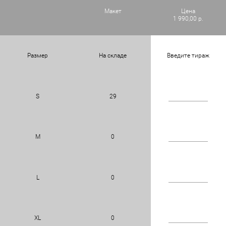
Макет
Цена
1 990,00 р.
Размер
На складе
Введите тираж
S
29
M
0
L
0
XL
0