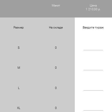
Макет
Цена
1 210,00 р.
Размер
На складе
Введите тираж
S
0
M
0
L
0
XL
0