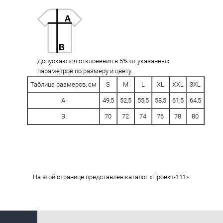
Допускаются отклонения в 5% от указанных
параметров по размеру и цвету.
Таблица размеров, см
S
M
L
XL
XXL
3XL
A
49,5
52,5
55,5
58,5
61,5
64,5
B
70
72
74
76
78
80
На этой странице представлен каталог «Проект-111».