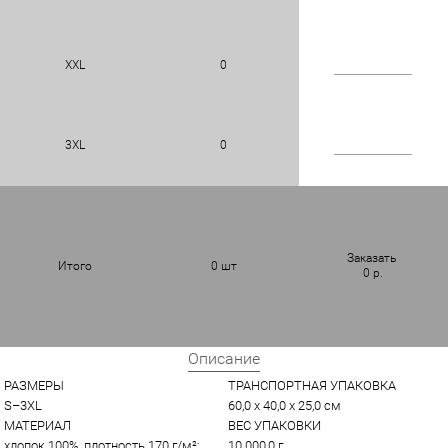
XXL
0
3XL
0
Заказать
Итого
0
шт
0
р.
Описание
РАЗМЕРЫ
ТРАНСПОРТНАЯ УПАКОВКА
S–3XL
60,0 x 40,0 x 25,0 см
МАТЕРИАЛ
ВЕС УПАКОВКИ
хлопок 100%, плотность 170 г/м²; 
10 000,0 г