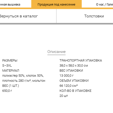
нная вышивка
Продукция под нанесение
О нас / Гал
Вернуться в каталог
Толстовки
Описание
РАЗМЕРЫ
ТРАНСПОРТНАЯ УПАКОВКА
S–3XL
38,0 x 58,0 x 30,0 см
МАТЕРИАЛ
ВЕС УПАКОВКИ
полиэстер 50%; хлопок 50%, 
13 000,0 г
плотность 280 г/м²; мольтон
ОБЪЕМ УПАКОВКИ
ВЕС (1 ШТ.)
66 120,0 см³
650,0 г
КОЛ-ВО В УПАКОВКЕ
20 шт