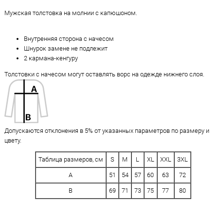
Мужская толстовка на молнии с капюшоном.
Внутренняя сторона с начесом
Шнурок замене не подлежит
2 кармана-кенгуру
Толстовки с начесом могут оставлять ворс на одежде нижнего слоя.
Допускаются отклонения в 5% от указанных параметров по размеру и
цвету.
Таблица размеров, см
S
M
L
XL
XXL
3XL
A
51
54
57
60
63
72
B
69
71
73
75
77
80