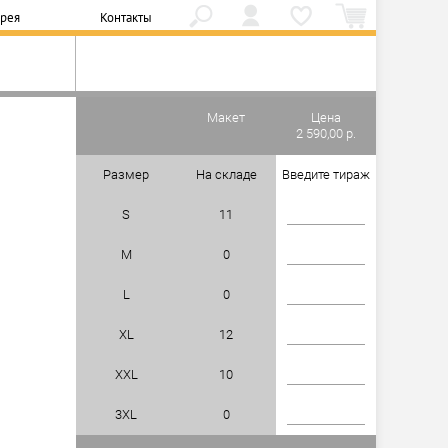
ерея
Контакты
Макет
Цена
2 590,00 р.
Размер
На складе
Введите тираж
S
11
M
0
L
0
XL
12
XXL
10
3XL
0