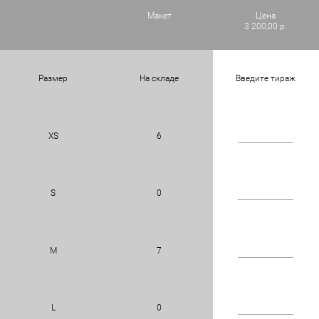
Макет
Цена
3 200,00 р.
Размер
На складе
Введите тираж
XS
6
S
0
M
7
L
0