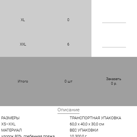
XL
0
XXL
6
Заказать
Итого
0
шт
0
р.
Описание
РАЗМЕРЫ
ТРАНСПОРТНАЯ УПАКОВКА
XS–XXL
60,0 x 40,0 x 30,0 см
МАТЕРИАЛ
ВЕС УПАКОВКИ
хлопок 80%, гребенная пряжа 
10 300,0 г