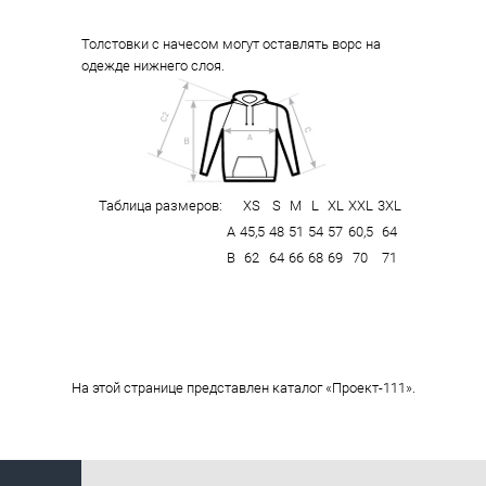
Толстовки с начесом могут оставлять ворс на
одежде нижнего слоя.
Таблица размеров:
XS
S
M
L
XL
XXL
3XL
А
45,5
48
51
54
57
60,5
64
В
62
64
66
68
69
70
71
На этой странице представлен каталог «Проект-111».