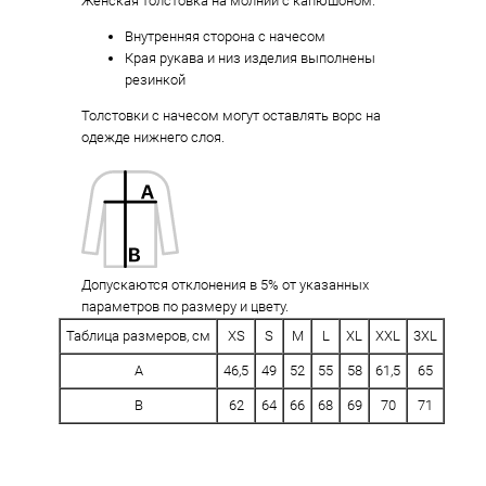
Женская толстовка на молнии с капюшоном.
Внутренняя сторона с начесом
Края рукава и низ изделия выполнены
резинкой
Толстовки с начесом могут оставлять ворс на
одежде нижнего слоя.
Допускаются отклонения в 5% от указанных
параметров по размеру и цвету.
Таблица размеров, см
XS
S
M
L
XL
XXL
3XL
A
46,5
49
52
55
58
61,5
65
B
62
64
66
68
69
70
71