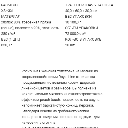
РАЗМЕРЫ
ТРАНСПОРТНАЯ УПАКОВКА
XS–3XL
40,0 x 60,0 x 30,0 см
МАТЕРИАЛ
ВЕС УПАКОВКИ
хлопок 80%, гребенная пряжа 
10 100,0 г
(пенье); полиэстер 20%, плотность 
ОБЪЕМ УПАКОВКИ
280 г/м²
72 000,0 см³
ВЕС (1 ШТ.)
КОЛ-ВО В УПАКОВКЕ
650,0 г
20 шт
Роскошная женская толстовка на молнии из
«королевской» серии Royal Line отличается
продуманным и стильным кроем, широкой
линейкой цветов и размеров. Выполнена из
исключительно мягкого и нежного трикотажа с
эффектом peach touch: поверхность на ощупь
напоминает бархатистую кожицу персика.
Благодаря основе из гребенного хлопка
кольцевого прядения прекрасно подходит для
нанесения логотипа.