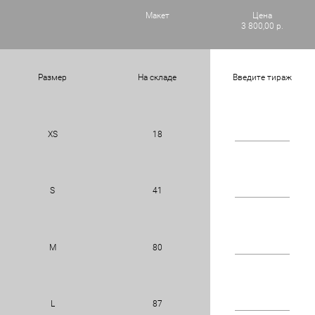
Макет
Цена
3 800,00 р.
Размер
На складе
Введите тираж
XS
18
S
41
M
80
L
87