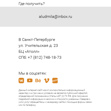
Где получить?
aludmila@inbox.ru
В Санкт-Петербурге

ул. Учительская д. 23

БЦ «Атолл»

СПб: +7 (812) 748-18-73
Мы в соцсетях:
Данный интернет-сайт носит исключительно информационный
характер и ни при каких условиях не является публичной офертой,
определяемой положениями Статьи 437 (2) ГК РФ. Для получения
подробной информации о наличии и стоимости указанных товаров и
(или) услуг обращайтесь к менеджеру сайта с помощью формы связи
или по телефону.