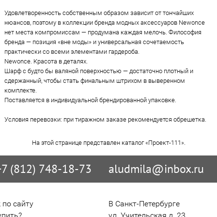
Удовлетворенность собственным образом зависит от тончайших
нюансов, поэтому в коллекции бренда модных аксессуаров Newonce
нет места компромиссам — продумана каждая мелочь. Философия
бренда — позиция «вне моды» и универсальная сочетаемость
практически со всеми элементами гардероба.
Newonce. Красота в деталях.
Шарф с будто бы валяной поверхностью — достаточно плотный и
сдержанный, чтобы стать финальным штрихом в выверенном
комплекте.
Поставляется в индивидуальной брендированной упаковке.
Условия перевозки: при тиражном заказе рекомендуется обрешетка.
На этой странице представлен каталог «Проект-111».
+7 (812) 748-18-73
aludmila@inbox.ru
 по сайту
В Санкт-Петербурге

упить?
ул. Учительская д. 23
