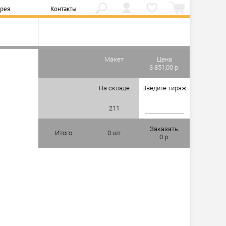
ерея
Контакты
Макет
Цена
3 851,00 р.
На складе
Введите тираж
211
Заказать
Итого
0
шт
0
р.