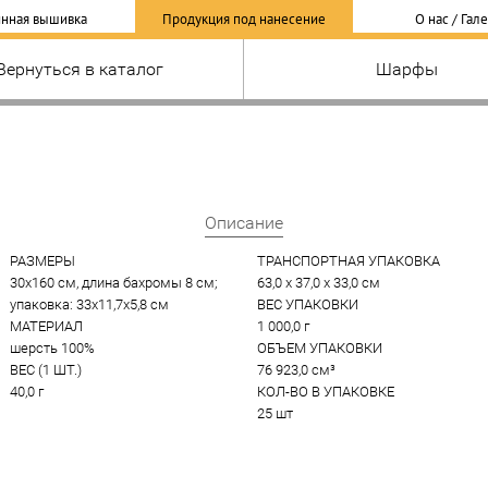
нная вышивка
Продукция под нанесение
О нас / Гал
Вернуться в каталог
Шарфы
Описание
РАЗМЕРЫ
ТРАНСПОРТНАЯ УПАКОВКА
30х160 см, длина бахромы 8 см; 
63,0 x 37,0 x 33,0 см
упаковка: 33х11,7х5,8 см
ВЕС УПАКОВКИ
МАТЕРИАЛ
1 000,0 г
шерсть 100%
ОБЪЕМ УПАКОВКИ
ВЕС (1 ШТ.)
76 923,0 см³
40,0 г
КОЛ-ВО В УПАКОВКЕ
25 шт