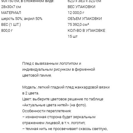
90х150 см, в сложенном виде: 
62,0 x 38,0 x 32,0 см
28х30х7 см
ВЕС УПАКОВКИ
МАТЕРИАЛ
12 000,0 г
шерсть 50%; акрил 50%
ОБЪЕМ УПАКОВКИ
ВЕС (1 ШТ.)
75 392,0 см³
800,0 г
КОЛ-ВО В УПАКОВКЕ
15 шт
Плед с вывязанным логотипом и
индивидуальным рисунком в фирменной
цветовой гамме.
Модель: легкий гладкий плед жаккардовой вязки
в 2 цвета.
Цвет: выберите цветовое решение по таблице
«Актуальные цвета нитей» (на фото).
Особенности переплетения:
– изнаночная сторона будет зеркальным
отражением лицевой, в т.ч. логотип;
– темная нить не просвечивает сквозь светлую,