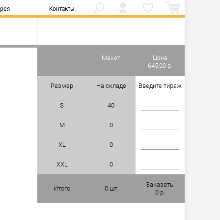
ерея
Контакты
Макет
Цена
645,00 р.
Размер
На складе
Введите тираж
S
40
M
0
XL
0
XXL
0
Заказать
Итого
0
шт
0
р.