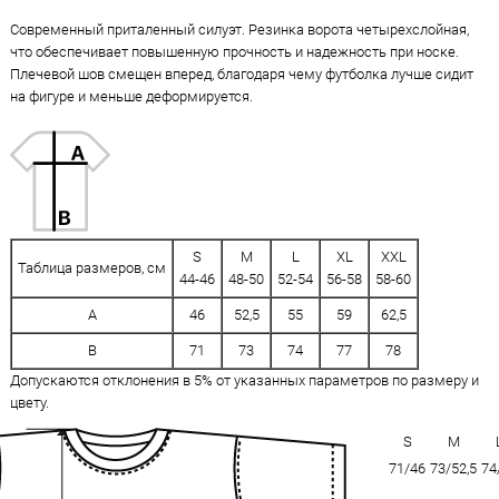
Современный приталенный силуэт. Резинка ворота четырехслойная,
что обеспечивает повышенную прочность и надежность при носке.
Плечевой шов смещен вперед, благодаря чему футболка лучше сидит
на фигуре и меньше деформируется.
S
M
L
XL
XXL
Таблица размеров, см
44-46
48-50
52-54
56-58
58-60
A
46
52,5
55
59
62,5
B
71
73
74
77
78
Допускаются отклонения в 5% от указанных параметров по размеру и
цвету.
S
M
71/46
73/52,5
74