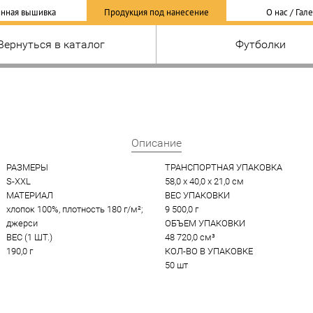
нная вышивка
Продукция под нанесение
О нас / Гал
Вернуться в каталог
Футболки
Описание
РАЗМЕРЫ
ТРАНСПОРТНАЯ УПАКОВКА
S-XXL
58,0 x 40,0 x 21,0 см
МАТЕРИАЛ
ВЕС УПАКОВКИ
хлопок 100%, плотность 180 г/м²; 
9 500,0 г
джерси
ОБЪЕМ УПАКОВКИ
ВЕС (1 ШТ.)
48 720,0 см³
190,0 г
КОЛ-ВО В УПАКОВКЕ
50 шт