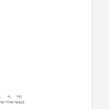
L
XL
XXL
/55
77/59
78/62,5