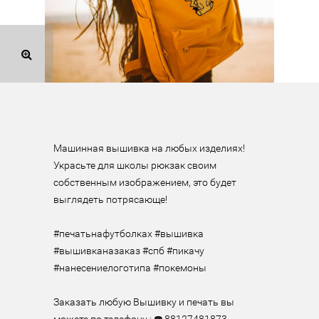
Машинная вышивка на любых изделиях! 
Украсьте для школы рюкзак своим 
собственным изображением, это будет 
выглядеть потрясающе!

⠀

#печатьнафутболках #вышивка 
#вышивканазаказ #спб #пикачу 
#нанесениелоготипа #покемоны

⠀

Заказать любую Вышивку и печать вы 