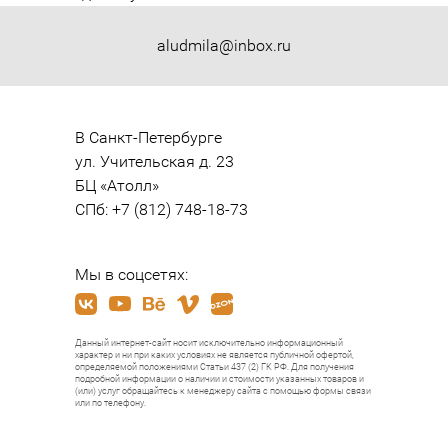
aludmila@inbox.ru
В Санкт-Петербурге

ул. Учительская д. 23

БЦ «Атолл»

СПб: +7 (812) 748-18-73
Мы в соцсетях:
Данный интернет-сайт носит исключительно информационный
характер и ни при каких условиях не является публичной офертой,
определяемой положениями Статьи 437 (2) ГК РФ. Для получения
подробной информации о наличии и стоимости указанных товаров и
(или) услуг обращайтесь к менеджеру сайта с помощью формы связи
или по телефону.