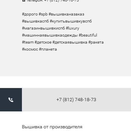
☎️ Телефон: +7 (812) 748-18-73

⠀

#дорого #spb #вышивканазаказ 
#вышивкаспб #купитьвышивкувспб 
#магазинвышивкиспб #luxury 
#машиннаявышивкаодежды #beautiful 
#team #детское #детскаявышивка #ракета 
#космос #планета
+7 (812) 748-18-73
Вышивка от производителя