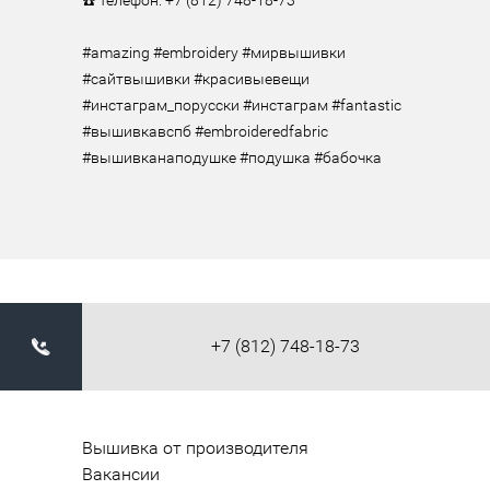
☎️ Телефон: +7 (812) 748-18-73

⠀

#amazing #embroidery #мирвышивки 
#сайтвышивки #красивыевещи 
#инстаграм_порусски #инстаграм #fantastic 
#вышивкавспб #embroideredfabric 
#вышивканаподушке #подушка #бабочка
+7 (812) 748-18-73
Вышивка от производителя
Вакансии