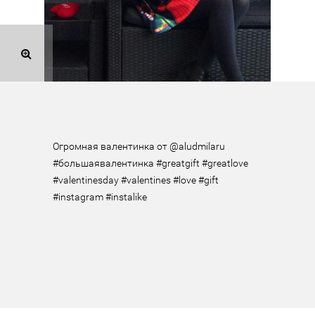
Огромная валентинка от @aludmilaru 
#большаявалентинка #greatgift #greatlove 
#valentinesday #valentines #love #gift 
#instagram #instalike