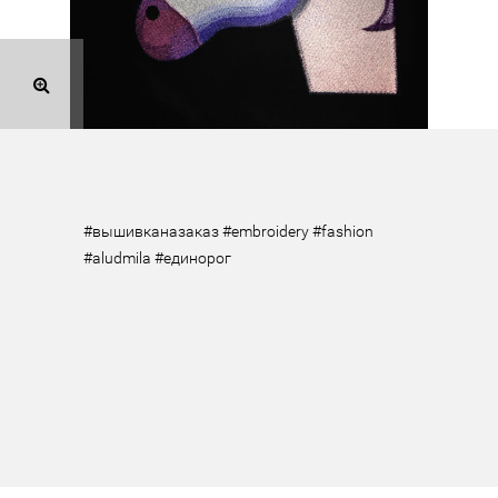
#вышивканазаказ #embroidery #fashion 
#aludmila #единорог