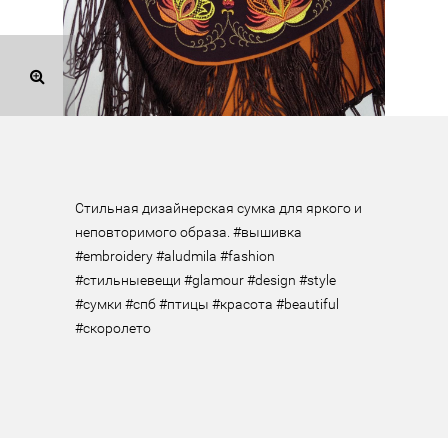
Стильная дизайнерская сумка для яркого и 
неповторимого образа. #вышивка 
#embroidery #aludmila #fashion 
#стильныевещи #glamour #design #style 
#сумки #спб #птицы #красота #beautiful 
#скоролето