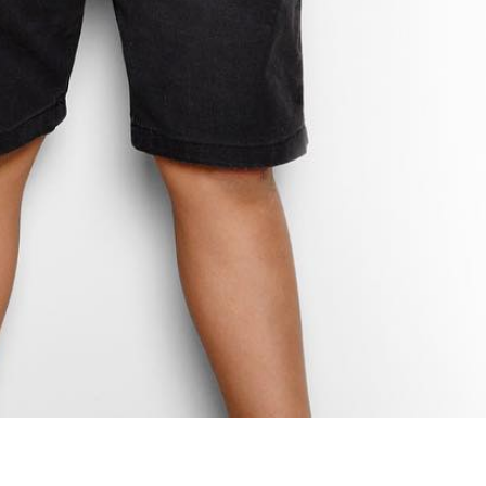
+7 (812) 748-18-73
aludmila@inbox.ru