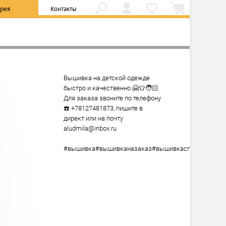
ерея
Контакты
Вышивка на детской одежде 
быстро и качественно 🤗👕🧑🏻

Для заказа звоните по телефону 
☎️ +78127481873, пишите в 
директ или на почту 
aludmila@inbox.ru

#вышивка#вышивканазаказ#вышивкаспб#спб#санк