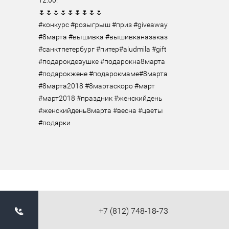
12:00!

🌷🌷🌷🌷🌷🌷🌷🌷🌷

#конкурс #розыгрыш #приз #giveaway 
#8марта #вышивка #вышивканазаказ 
#санктпетербург #питер#aludmila #gift 
#подарокдевушке #подарокна8марта 
#подарокжене #подарокмаме#8марта 
#8марта2018 #8мартаскоро #март 
#март2018 #праздник #женскийдень 
#женскийдень8марта #весна #цветы 
#подарки
+7 (812) 748-18-73