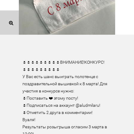
🌷🌷🌷🌷🌷🌷🌷🌷🌷ВНИМАНИЕ!КОНКУРС!

🌷🌷🌷🌷🌷🌷🌷🌷🌷

У Вас есть шанс выиграть полотенце с 
поздравительной вышивкой к 8 марта! Для 
участия в конкурсе нужно:

🌷Поставить ❤️ этому посту!

🌷Подписаться на аккаунт @aludmilaru!

🌷Отметить 2 друга в комментарии!

Вуаля!

Результаты розыгрыша огласим 3 марта в 