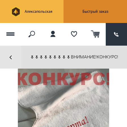
Алексапольская
Быстрый заказ
🌷🌷🌷🌷🌷🌷🌷🌷🌷ВНИМАНИЕ!КОНКУРС!