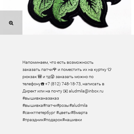
Напоминаем, что есть возможность 
заказать патчи🌹 и поместить их на куртку 👕 
рюкзак 🎒 и тд😜 заказать можно по 
телефону☎️ +7 (812) 748-18-73, написать в 
Директ или на почту ✉️ aludmila@inbox.ru

#вышивканазаказ 
#вышивка#патчи#розы#aludmila 
#санктпетербург #цветы#8марта 
#праздник#подарок#нашивки