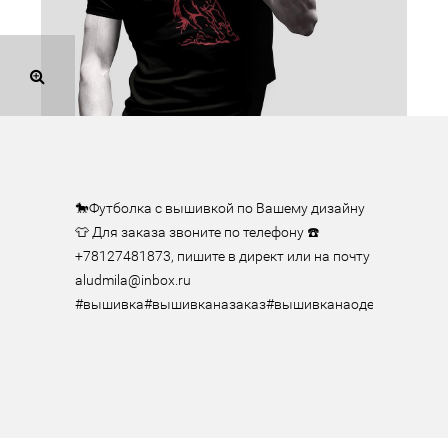
🐎Футболка с вышивкой по Вашему дизайну
👕 Для заказа звоните по телефону ☎️ 
+78127481873, пишите в директ или на почту 
aludmila@inbox.ru

#вышивка#вышивканазаказ#вышивканаодежде#вышивкан