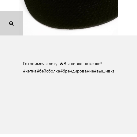
Готовимся к лету! 🔥Вышивка на кепке!! 
#кепка#бейсболка#брендирование#вышивка#aludmila#