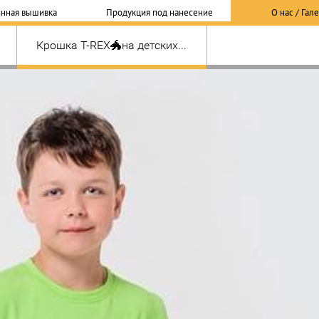
нная вышивка
Продукция под нанесение
О нас / Гал
Крошка T-REX🐲на детских...