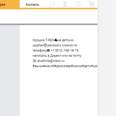
ерея
Контакты
Крошка T-REX🐲на детских 
шортах😍заказать можно по 
телефону☎️ +7 (812) 748-18-73, 
написать в Директ или на почту 
✉️ aludmila@inbox.ru 
#вышивкаспб#динозавр#кроха#дети#шорты#модно#