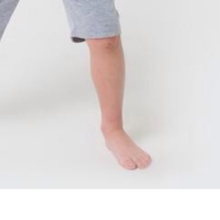
+7 (812) 748-18-73
aludmila@inbox.ru