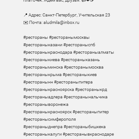
платочек. Ждем вас, друзья. 👍💋☕

⠀

📍 Адрес: Санкт-Петербург, Учительская 23

✉️ Почта: aludmila@inbox.ru

⠀

#рестораны #ресторанымосквы 
#рестораныказани #рестораныспб 
#рестораныкраснодара #рестораныалматы 
#рестораныкиева #рестораныказань 
#рестораныминска #ресторанымосква 
#рестораныкрыма #рестораныкиев 
#ресторанынн #рестораныпитера 
#рестораныкрасноярска #рестораныкрд 
#рестораныадлера #ресторанынальчика 
#рестораныворонежа 
#рестораныкрасноярск #рестораныпитер 
#ресторанысимферополя 
#рестораныднепра #рестораныбишкека 
#рестораныкалуги #ресторанывкраснодаре 