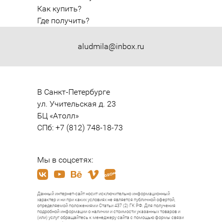
Как купить?
Где получить?
aludmila@inbox.ru
В Санкт-Петербурге

ул. Учительская д. 23

БЦ «Атолл»

СПб: +7 (812) 748-18-73
Мы в соцсетях:
Данный интернет-сайт носит исключительно информационный
характер и ни при каких условиях не является публичной офертой,
определяемой положениями Статьи 437 (2) ГК РФ. Для получения
подробной информации о наличии и стоимости указанных товаров и
(или) услуг обращайтесь к менеджеру сайта с помощью формы связи