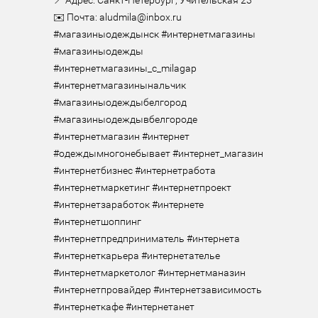
📍 Адрес: Санкт-Петербург, Учительская 23

✉️ Почта: aludmila@inbox.ru

#магазиныодеждынск #интернетмагазины 
#магазиныодежды 
#интернетмагазины_с_milagap 
#интернетмагазинынальчик 
#магазиныодеждыбелгород 
#магазиныодеждывбелгороде 
#интернетмагазин #интернет 
#одеждымногонебывает #интернет_магазин 
#интернетбизнес #интернетработа 
#интернетмаркетинг #интернетпроект 
#интернетзаработок #интернете 
#интернетшоппинг 
#интернетпредприниматель #интернета 
#интернеткарьера #интернетателье 
#интернетмаркетолог #интернетманазин 
#интернетпровайдер #интернетзависимость 
#интернеткафе #интернетанет 