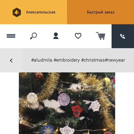
Алексапольская
Быстрый заказ
#aludmila #embroidery #christmas#newyear