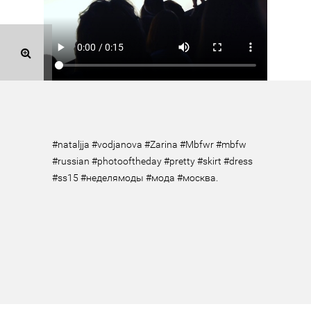
#nataljja #vodjanova #Zarina #Mbfwr #mbfw 
#russian #photooftheday #pretty #skirt #dress 
#ss15 #неделямоды #мода #москва.