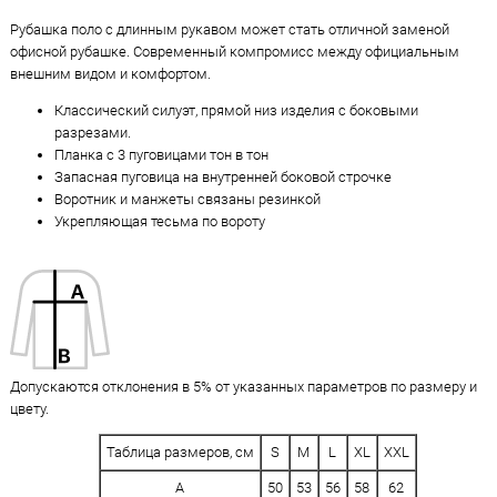
Рубашка поло с длинным рукавом может стать отличной заменой
офисной рубашке. Современный компромисс между официальным
внешним видом и комфортом.
Классический силуэт, прямой низ изделия с боковыми
разрезами.
Планка с 3 пуговицами тон в тон
Запасная пуговица на внутренней боковой строчке
Воротник и манжеты связаны резинкой
Укрепляющая тесьма по вороту
Допускаются отклонения в 5% от указанных параметров по размеру и
цвету.
Таблица размеров, см
S
M
L
XL
XXL
A
50
53
56
58
62