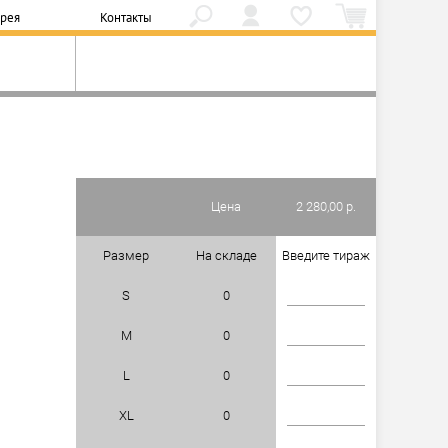
ерея
Контакты
Цена
2 280,00 р.
Размер
На складе
Введите тираж
S
0
M
0
L
0
XL
0