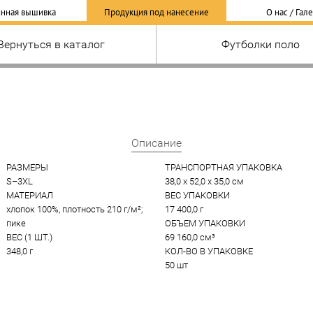
нная вышивка
Продукция под нанесение
О нас / Гал
Вернуться в каталог
Футболки поло
Описание
РАЗМЕРЫ
ТРАНСПОРТНАЯ УПАКОВКА
S–3XL
38,0 x 52,0 x 35,0 см
МАТЕРИАЛ
ВЕС УПАКОВКИ
хлопок 100%, плотность 210 г/м²; 
17 400,0 г
пике
ОБЪЕМ УПАКОВКИ
ВЕС (1 ШТ.)
69 160,0 см³
348,0 г
КОЛ-ВО В УПАКОВКЕ
50 шт