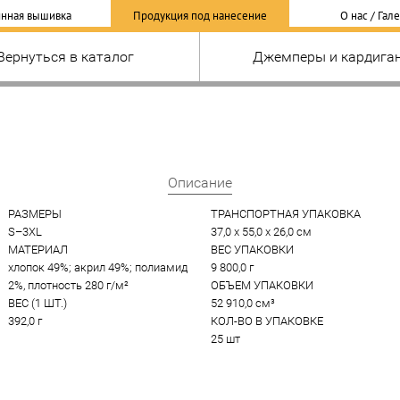
нная вышивка
Продукция под нанесение
О нас / Гал
Вернуться в каталог
Джемперы и кардига
Описание
РАЗМЕРЫ
ТРАНСПОРТНАЯ УПАКОВКА
S–3XL
37,0 x 55,0 x 26,0 см
МАТЕРИАЛ
ВЕС УПАКОВКИ
хлопок 49%; акрил 49%; полиамид 
9 800,0 г
2%, плотность 280 г/м²
ОБЪЕМ УПАКОВКИ
ВЕС (1 ШТ.)
52 910,0 см³
392,0 г
КОЛ-ВО В УПАКОВКЕ
25 шт