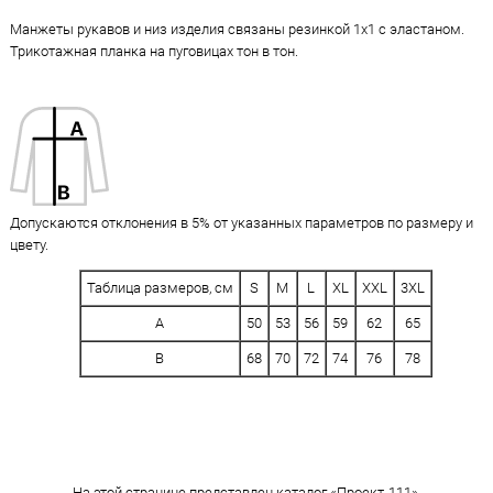
Манжеты рукавов и низ изделия связаны резинкой 1х1 с эластаном.
Трикотажная планка на пуговицах тон в тон.
Допускаются отклонения в 5% от указанных параметров по размеру и
цвету.
Таблица размеров, см
S
M
L
XL
XXL
3XL
A
50
53
56
59
62
65
B
68
70
72
74
76
78
На этой странице представлен каталог «Проект-111».