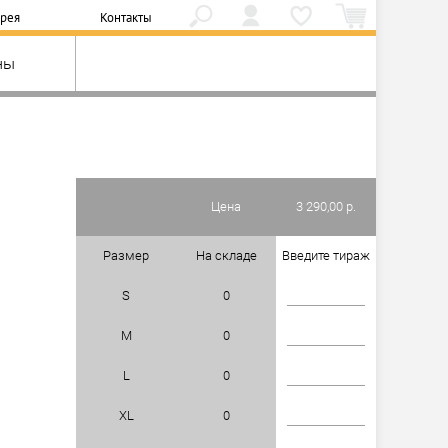
ерея
Контакты
ны
Цена
3 290,00 р.
Размер
На складе
Введите тираж
S
0
M
0
L
0
XL
0