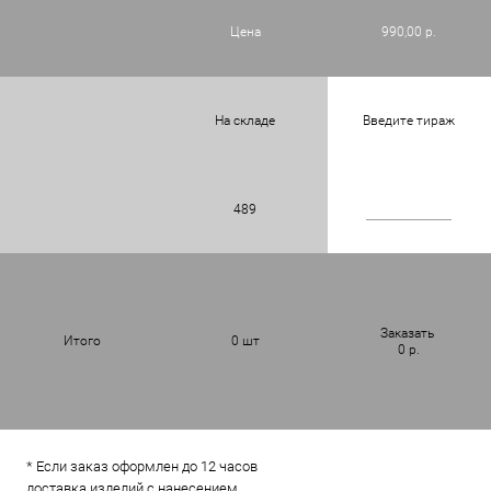
Цена
990,00 р.
На складе
Введите тираж
489
Заказать
Итого
0
шт
0
р.
* Если заказ оформлен до 12 часов
доставка изделий с нанесением