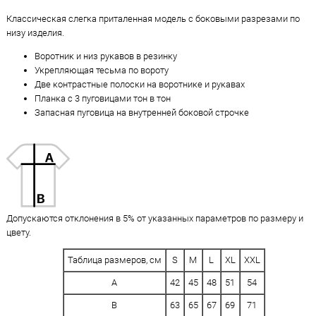
Классическая слегка приталенная модель с боковыми разрезами по
низу изделия.
Воротник и низ рукавов в резинку
Укрепляющая тесьма по вороту
Две контрастные полоски на воротнике и рукавах
Планка с 3 пуговицами тон в тон
Запасная пуговица на внутренней боковой строчке
Допускаются отклонения в 5% от указанных параметров по размеру и
цвету.
Таблица размеров, см
S
M
L
XL
XXL
A
42
45
48
51
54
B
63
65
67
69
71