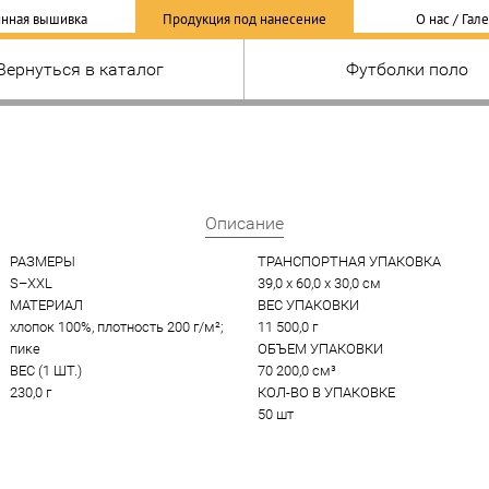
нная вышивка
Продукция под нанесение
О нас / Гал
Вернуться в каталог
Футболки поло
Описание
РАЗМЕРЫ
ТРАНСПОРТНАЯ УПАКОВКА
S–XXL
39,0 x 60,0 x 30,0 см
МАТЕРИАЛ
ВЕС УПАКОВКИ
хлопок 100%, плотность 200 г/м²; 
11 500,0 г
пике
ОБЪЕМ УПАКОВКИ
ВЕС (1 ШТ.)
70 200,0 см³
230,0 г
КОЛ-ВО В УПАКОВКЕ
50 шт