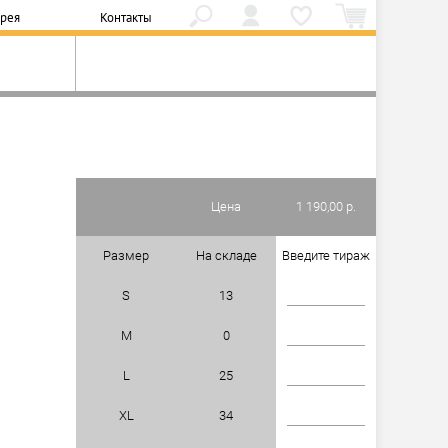
ерея
Контакты
Цена
1 190,00 р.
Размер
На складе
Введите тираж
S
13
M
0
L
25
XL
34