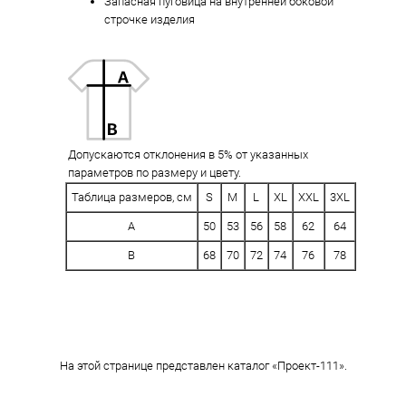
Запасная пуговица на внутренней боковой
строчке изделия
Допускаются отклонения в 5% от указанных
параметров по размеру и цвету.
Таблица размеров, см
S
M
L
XL
XXL
3XL
A
50
53
56
58
62
64
B
68
70
72
74
76
78
На этой странице представлен каталог «Проект-111».