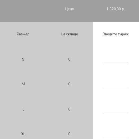
Цена
1 320,00 р.
Размер
На складе
Введите тираж
S
0
M
0
L
0
XL
0