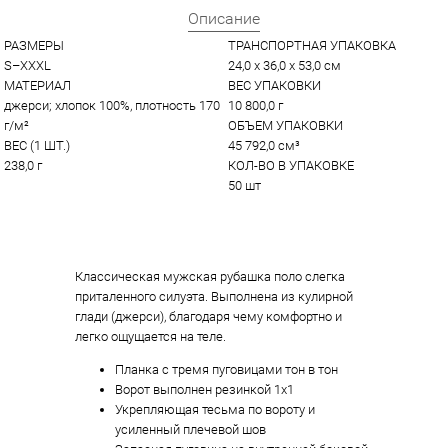
Описание
РАЗМЕРЫ
ТРАНСПОРТНАЯ УПАКОВКА
S–XXXL
24,0 x 36,0 x 53,0 см
МАТЕРИАЛ
ВЕС УПАКОВКИ
джерси; хлопок 100%, плотность 170 
10 800,0 г
г/м²
ОБЪЕМ УПАКОВКИ
ВЕС (1 ШТ.)
45 792,0 см³
238,0 г
КОЛ-ВО В УПАКОВКЕ
50 шт
Классическая мужская рубашка поло слегка
приталенного силуэта. Выполнена из кулирной
глади (джерси), благодаря чему комфортно и
легко ощущается на теле.
Планка с тремя пуговицами тон в тон
Ворот выполнен резинкой 1х1
Укрепляющая тесьма по вороту и
усиленный плечевой шов