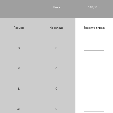
Цена
640,00 р.
Размер
На складе
Введите тираж
S
0
M
0
L
0
XL
0