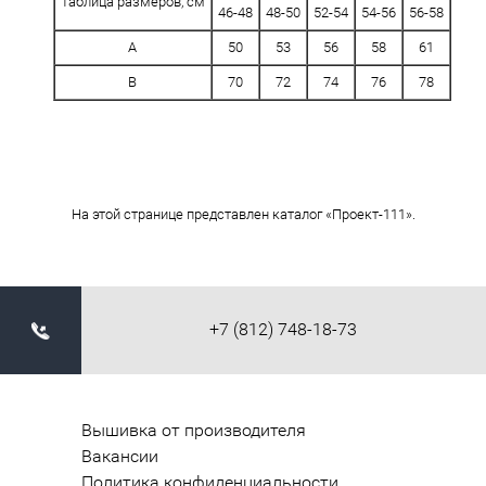
Таблица размеров, см
46-48
48-50
52-54
54-56
56-58
A
50
53
56
58
61
B
70
72
74
76
78
На этой странице представлен каталог «Проект-111».
+7 (812) 748-18-73
Вышивка от производителя
Вакансии
Политика конфиденциальности