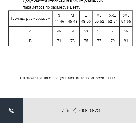
Допускаются отклонения в 5% от указанных
параметров по размеру и цвету.
S
M
L
XL
XXL
3XL
Таблица размеров, см
44-46
46-48
48-50
50-52
52-54
54-56
A
49
51
53
55
57
59
B
71
73
75
77
79
81
На этой странице представлен каталог «Проект-111».
+7 (812) 748-18-73