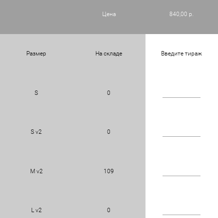
Цена
840,00 р.
Размер
На складе
Введите тираж
S
0
S v2
0
M v2
109
L v2
0