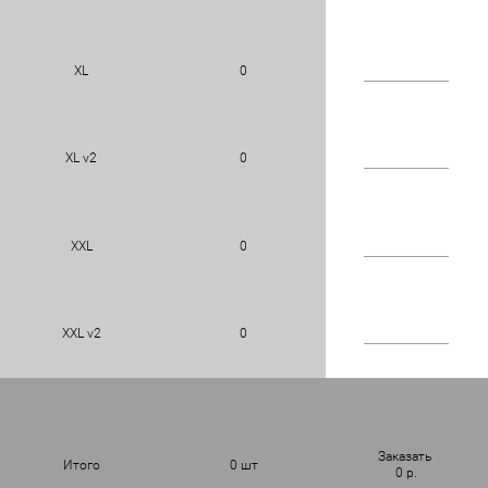
XL
0
XL v2
0
XXL
0
XXL v2
0
Заказать
Итого
0
шт
0
р.