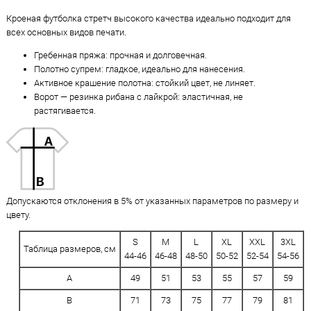
Кроеная футболка стретч высокого качества идеально подходит для
всех основных видов печати.
Гребенная пряжа: прочная и долговечная.
Полотно супрем: гладкое, идеально для нанесения.
Активное крашение полотна: стойкий цвет, не линяет.
Ворот — резинка рибана с лайкрой: эластичная, не
растягивается.
Допускаются отклонения в 5% от указанных параметров по размеру и
цвету.
S
M
L
XL
XXL
3XL
Таблица размеров, см
44-46
46-48
48-50
50-52
52-54
54-56
A
49
51
53
55
57
59
B
71
73
75
77
79
81