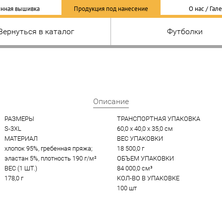
нная вышивка
Продукция под нанесение
О нас / Гал
Вернуться в каталог
Футболки
Описание
РАЗМЕРЫ
ТРАНСПОРТНАЯ УПАКОВКА
S-3XL
60,0 x 40,0 x 35,0 см
МАТЕРИАЛ
ВЕС УПАКОВКИ
хлопок 95%, гребенная пряжа; 
18 500,0 г
эластан 5%, плотность 190 г/м²
ОБЪЕМ УПАКОВКИ
ВЕС (1 ШТ.)
84 000,0 см³
178,0 г
КОЛ-ВО В УПАКОВКЕ
100 шт