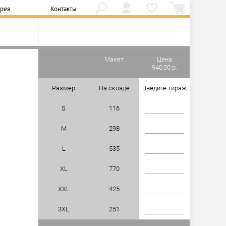
ерея
Контакты
Макет
Цена
940,00 р.
Размер
На складе
Введите тираж
S
116
M
298
L
535
XL
770
XXL
425
3XL
251