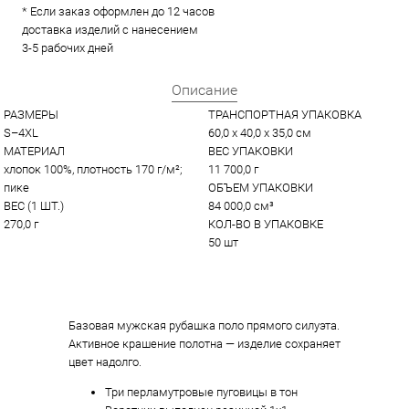
* Если заказ оформлен до 12 часов
доставка изделий с нанесением
3-5 рабочих дней
Описание
РАЗМЕРЫ
ТРАНСПОРТНАЯ УПАКОВКА
S–4XL
60,0 x 40,0 x 35,0 см
МАТЕРИАЛ
ВЕС УПАКОВКИ
хлопок 100%, плотность 170 г/м²; 
11 700,0 г
пике
ОБЪЕМ УПАКОВКИ
ВЕС (1 ШТ.)
84 000,0 см³
270,0 г
КОЛ-ВО В УПАКОВКЕ
50 шт
Базовая мужская рубашка поло прямого силуэта.
Активное крашение полотна — изделие сохраняет
цвет надолго.
Три перламутровые пуговицы в тон