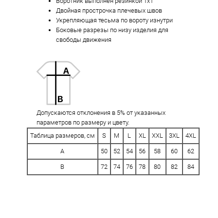
Воротник выполнен резинкой 1x1
Двойная прострочка плечевых швов
Укрепляющая тесьма по вороту изнутри
Боковые разрезы по низу изделия для
свободы движения
Допускаются отклонения в 5% от указанных
параметров по размеру и цвету.
Таблица размеров, см
S
M
L
XL
XXL
3XL
4XL
A
50
52
54
56
58
60
62
B
72
74
76
78
80
82
84