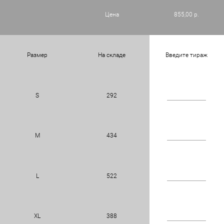
Цена
855,00 р.
Размер
На складе
Введите тираж
S
292
M
434
L
522
XL
388