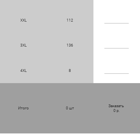
XXL
112
3XL
136
4XL
8
Заказать
Итого
0
шт
0
р.