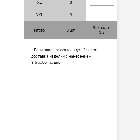
XL
8
XXL
3
Заказать
Итого
0
шт
0
р.
* Если заказ оформлен до 12 часов
доставка изделий с нанесением
3-5 рабочих дней