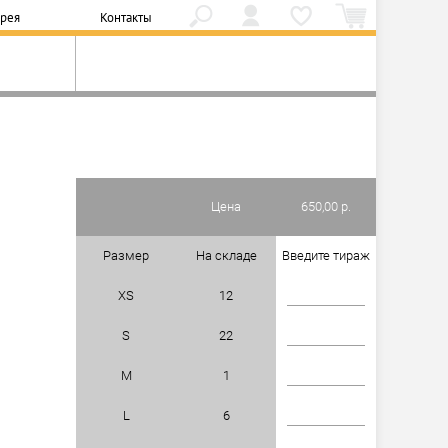
ерея
Контакты
Цена
650,00 р.
Размер
На складе
Введите тираж
XS
12
S
22
M
1
L
6