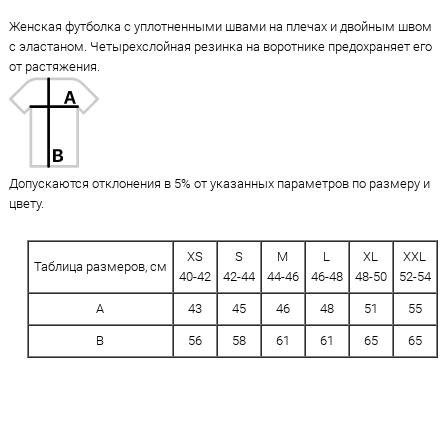
Женская футболка с уплотненными швами на плечах и двойным швом
с эластаном. Четырехслойная резинка на воротнике предохраняет его
от растяжения.
Допускаются отклонения в 5% от указанных параметров по размеру и
цвету.
XS
S
M
L
XL
XXL
Таблица размеров, см
40-42
42-44
44-46
46-48
48-50
52-54
A
43
45
46
48
51
55
B
56
58
61
61
65
65