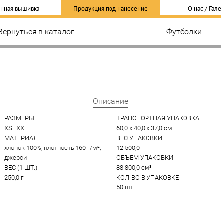
нная вышивка
Продукция под нанесение
О нас / Гал
Вернуться в каталог
Футболки
Описание
РАЗМЕРЫ
ТРАНСПОРТНАЯ УПАКОВКА
XS–XXL
60,0 x 40,0 x 37,0 см
МАТЕРИАЛ
ВЕС УПАКОВКИ
хлопок 100%, плотность 160 г/м²; 
12 500,0 г
джерси
ОБЪЕМ УПАКОВКИ
ВЕС (1 ШТ.)
88 800,0 см³
250,0 г
КОЛ-ВО В УПАКОВКЕ
50 шт