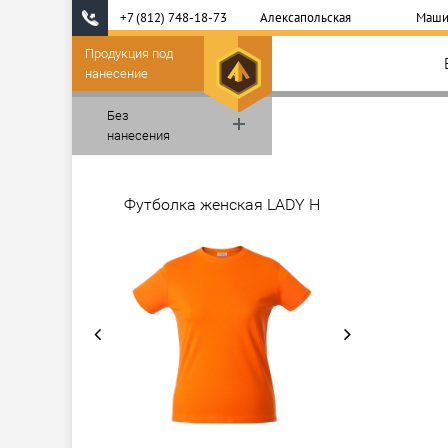
+7 (812) 748-18-73
Алексапольская
Маши
Продукция под
нанесение
Без
нанесения
Футболка женская LADY H