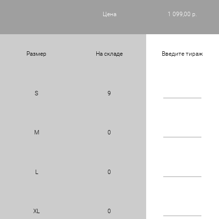
Цена
1 099,00 р.
Размер
На складе
Введите тираж
S
9
M
0
L
0
XL
0