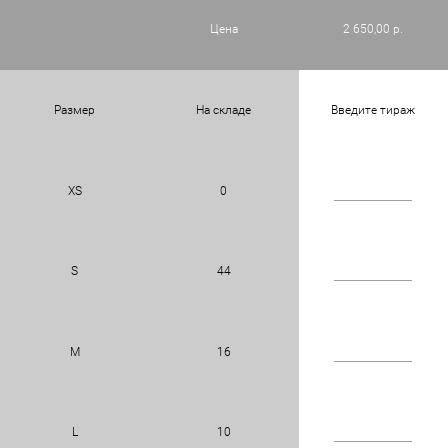
Цена
2 650,00 р.
Размер
На складе
Введите тираж
XS
0
S
44
M
16
L
10