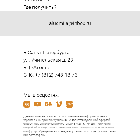
Где получить?
aludmila@inbox.ru
В Санкт-Петербурге

ул. Учительская д. 23

БЦ «Атолл»

СПб: +7 (812) 748-18-73
Мы в соцсетях:
Данный интернет-сайт носит исключительно информационный
характер и ни при каких условиях не является публичной офертой,
определяемой положениями Статьи 437 (2) ГК РФ. Для получения
подробной информации о наличии и стоимости указанных товаров и
(или) услуг обращайтесь к менеджеру сайта с помощью формы связи
или по телефону.