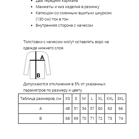
Два передних кармана
Манжеты и низ изделия в резинку
Капюшон со сменным вшитым шнурком
(130 см) тон в тон
Внутренняя сторона с начесом
Толстовки с начесом могут оставлять ворс на
одежде нижнего слоя.
Допускаются отклонения в 5% от указанных
параметров по размеру и цвету.
Таблица размеров, см
XS
S
M
L
XL
XXL
3XL
A
48
51
54
57
60
63
66
B
68
69
70
71
72
73
74