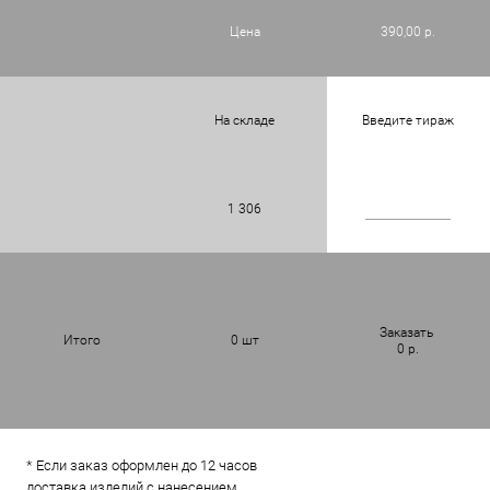
Цена
390,00 р.
На складе
Введите тираж
1 306
Заказать
Итого
0
шт
0
р.
* Если заказ оформлен до 12 часов
доставка изделий с нанесением