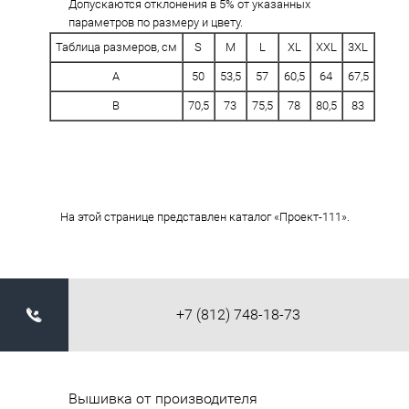
Допускаются отклонения в 5% от указанных
параметров по размеру и цвету.
Таблица размеров, см
S
M
L
XL
XXL
3XL
A
50
53,5
57
60,5
64
67,5
B
70,5
73
75,5
78
80,5
83
На этой странице представлен каталог «Проект-111».
+7 (812) 748-18-73
Вышивка от производителя