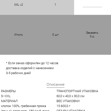
XXL v2
1
Заказать
Итого
0
шт
0
р.
* Если заказ оформлен до 12 часов
доставка изделий с нанесением
3-5 рабочих дней
Описание
РАЗМЕРЫ
ТРАНСПОРТНАЯ УПАКОВКА
S–XXL
60,0 x 40,0 x 30,0 см
МАТЕРИАЛ
ВЕС УПАКОВКИ
хлопок 100%, гребенная пряжа 
15 600,0 г
(пенье), плотность 180 г/м²; пике
ОБЪЕМ УПАКОВКИ