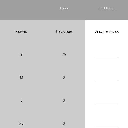
Цена
1 100,00 р.
Размер
На складе
Введите тираж
S
75
M
0
L
0
XL
0