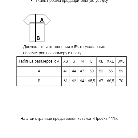
Ткань прошла предварительную усадку
Допускаются отклонения в 5% от указанных
параметров по размеру и цвету.
Таблица размеров, см
XS
S
M
L
XL
XXL
3XL
A
41
44
47
50
53
56
59
B
61
62
64
65,5
67
68,5
70
На этой странице представлен каталог «Проект-111».