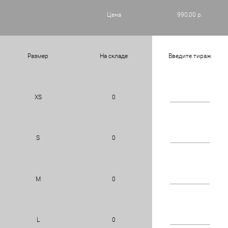
Цена
990,00 р.
Размер
На складе
Введите тираж
XS
0
S
0
M
0
L
0