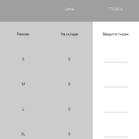
Цена
770,00 р.
Размер
На складе
Введите тираж
S
0
M
0
L
0
XL
0