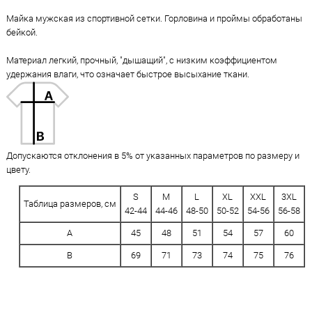
Майка мужская из спортивной сетки. Горловина и проймы обработаны
бейкой.
Материал легкий, прочный, "дышащий", с низким коэффициентом
удержания влаги, что означает быстрое высыхание ткани.
Допускаются отклонения в 5% от указанных параметров по размеру и
цвету.
S
M
L
XL
XXL
3XL
Таблица размеров, см
42-44
44-46
48-50
50-52
54-56
56-58
A
45
48
51
54
57
60
B
69
71
73
74
75
76