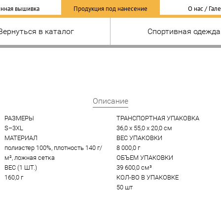
нная вышивка
Продукция под нанесение
О нас / Гал
Вернуться в каталог
Спортивная одежда
Описание
РАЗМЕРЫ
ТРАНСПОРТНАЯ УПАКОВКА
S–3XL
36,0 x 55,0 x 20,0 см
МАТЕРИАЛ
ВЕС УПАКОВКИ
полиэстер 100%, плотность 140 г/
8 000,0 г
м², ложная сетка
ОБЪЕМ УПАКОВКИ
ВЕС (1 ШТ.)
39 600,0 см³
160,0 г
КОЛ-ВО В УПАКОВКЕ
50 шт