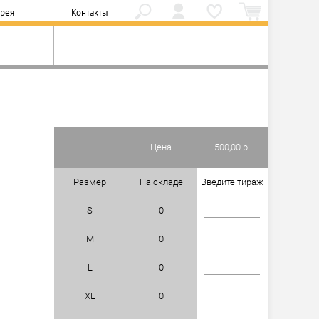
ерея
Контакты
Цена
500,00 р.
Размер
На складе
Введите тираж
S
0
M
0
L
0
XL
0