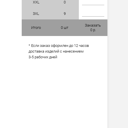
XXL
0
3XL
9
Заказать
Итого
0
шт
0
р.
* Если заказ оформлен до 12 часов
доставка изделий с нанесением
3-5 рабочих дней