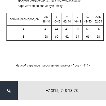
Допускаются отклонения в 5% от указанных
параметров по размеру и цвету.
XS
S
M
L
XL
XXL
Таблица размеров, см
38-40
40-42
42-44
46-48
48-50
52-54
A
41
44
47
50
53
56
B
58
60
62
64
66
68
На этой странице представлен каталог «Проект-111».
+7 (812) 748-18-73