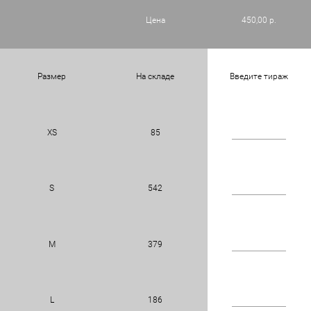
Цена
450,00 р.
Размер
На складе
Введите тираж
XS
85
S
542
M
379
L
186