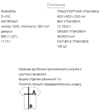
Описание
РАЗМЕРЫ
ТРАНСПОРТНАЯ УПАКОВКА
S–XXL
40,0 x 60,0 x 20,0 см
МАТЕРИАЛ
ВЕС УПАКОВКИ
хлопок 100%, плотность 185 г/м²; 
12 150,0 г
джерси
ОБЪЕМ УПАКОВКИ
ВЕС (1 ШТ.)
48 000,0 см³
111,5 г
КОЛ-ВО В УПАКОВКЕ
100 шт
Кроеная футболка приталенного силуэта с
круглым вырезом.
Вырез отделан резинкой 1х1.
Полотно прошло предварительную усадку.